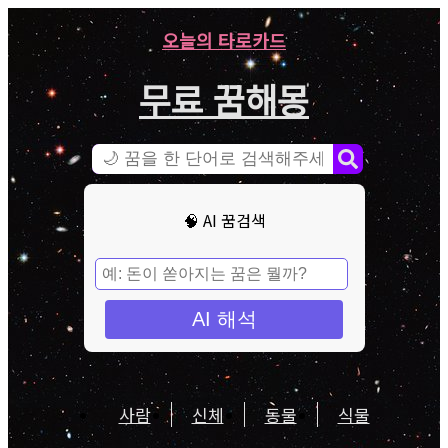
오늘의 타로카드
무료 꿈해몽
🧠 AI 꿈검색
AI 해석
사람
신체
동물
식물