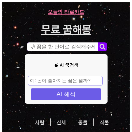
오늘의 타로카드
무료 꿈해몽
🧠 AI 꿈검색
AI 해석
사람
신체
동물
식물