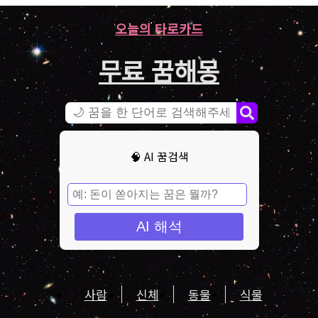
오늘의 타로카드
무료 꿈해몽
🧠 AI 꿈검색
AI 해석
사람
신체
동물
식물