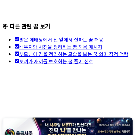
🎯 다른 관련 꿈 보기
밝은 예배당에서 신 앞에서 절하는 꿈 해몽
배우자와 사진을 정리하는 꿈 해몽 메시지
부모님이 짐을 정리하는 모습을 보는 꿈 의미 점검 맥락
토끼가 새끼를 보호하는 꿈 풀이 신호