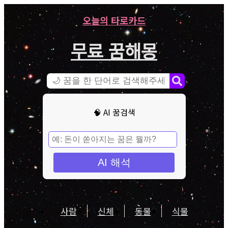
오늘의 타로카드
무료 꿈해몽
🧠 AI 꿈검색
AI 해석
사람
신체
동물
식물