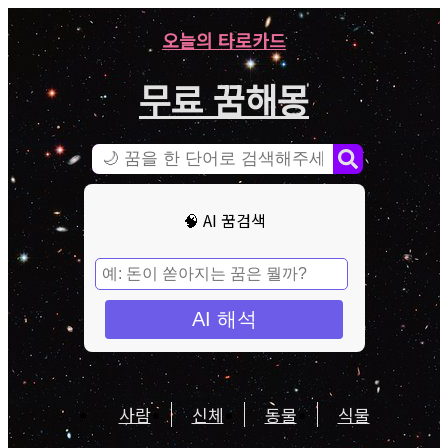
오늘의 타로카드
무료 꿈해몽
🧠 AI 꿈검색
AI 해석
사람
신체
동물
식물