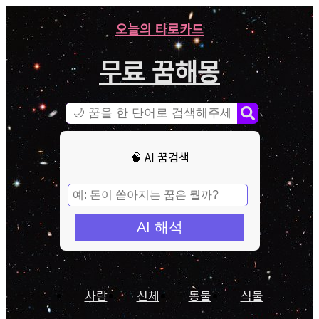
오늘의 타로카드
무료 꿈해몽
🧠 AI 꿈검색
AI 해석
사람
신체
동물
식물