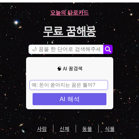
오늘의 타로카드
무료 꿈해몽
🧠 AI 꿈검색
AI 해석
사람
신체
동물
식물