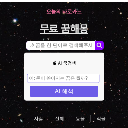
오늘의 타로카드
무료 꿈해몽
🧠 AI 꿈검색
AI 해석
사람
신체
동물
식물