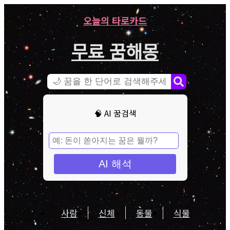
오늘의 타로카드
무료 꿈해몽
🧠 AI 꿈검색
AI 해석
사람
신체
동물
식물