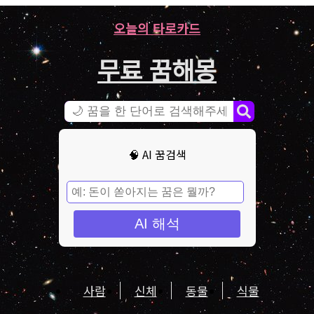
오늘의 타로카드
무료 꿈해몽
🧠 AI 꿈검색
AI 해석
사람
신체
동물
식물