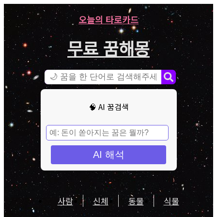
오늘의 타로카드
무료 꿈해몽
🧠 AI 꿈검색
AI 해석
사람
신체
동물
식물