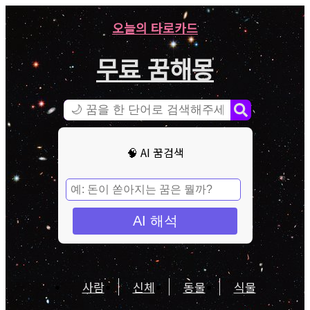
오늘의 타로카드
무료 꿈해몽
🧠 AI 꿈검색
AI 해석
사람
신체
동물
식물