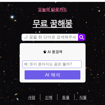
오늘의 타로카드
무료 꿈해몽
🧠 AI 꿈검색
AI 해석
사람
신체
동물
식물