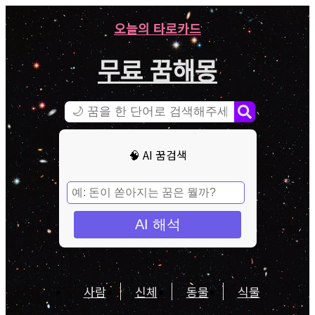
오늘의 타로카드
무료 꿈해몽
🧠 AI 꿈검색
AI 해석
사람
신체
동물
식물