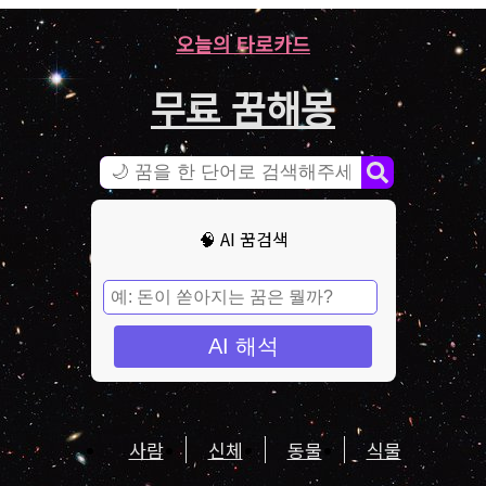
오늘의 타로카드
무료 꿈해몽
🧠 AI 꿈검색
AI 해석
사람
신체
동물
식물