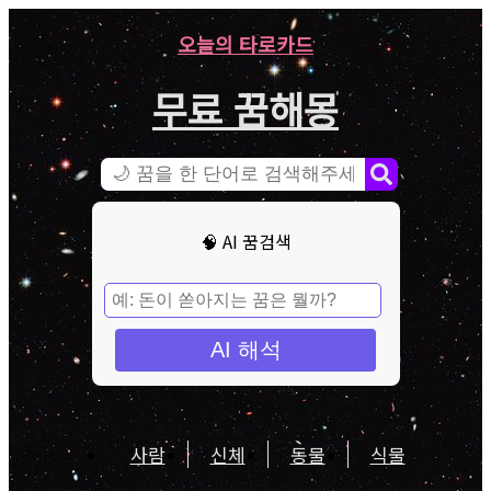
오늘의 타로카드
무료 꿈해몽
🧠 AI 꿈검색
AI 해석
사람
신체
동물
식물