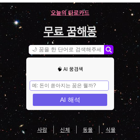
오늘의 타로카드
무료 꿈해몽
🧠 AI 꿈검색
AI 해석
사람
신체
동물
식물