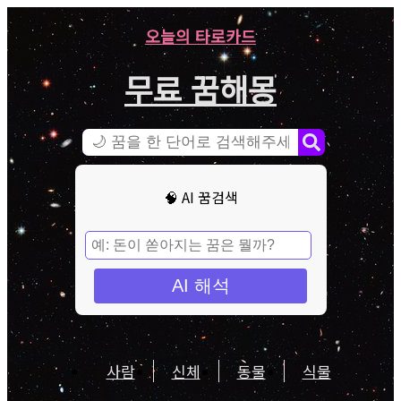
오늘의 타로카드
무료 꿈해몽
🧠 AI 꿈검색
AI 해석
사람
신체
동물
식물