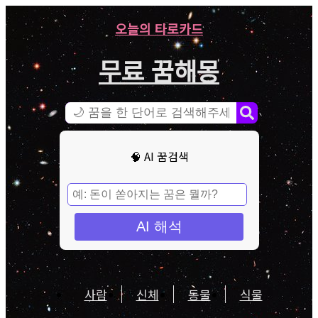
오늘의 타로카드
무료 꿈해몽
🧠 AI 꿈검색
AI 해석
사람
신체
동물
식물