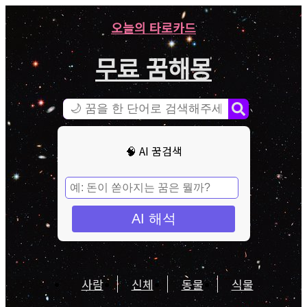
오늘의 타로카드
무료 꿈해몽
🧠 AI 꿈검색
AI 해석
사람
신체
동물
식물