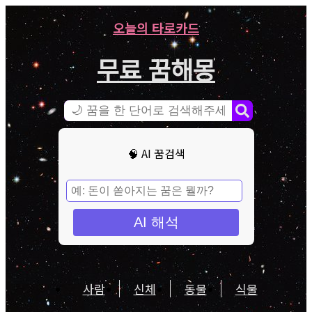
오늘의 타로카드
무료 꿈해몽
🧠 AI 꿈검색
AI 해석
사람
신체
동물
식물