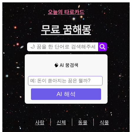
오늘의 타로카드
무료 꿈해몽
🧠 AI 꿈검색
AI 해석
사람
신체
동물
식물