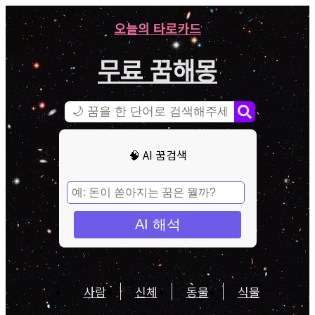
오늘의 타로카드
무료 꿈해몽
🧠 AI 꿈검색
AI 해석
사람
신체
동물
식물