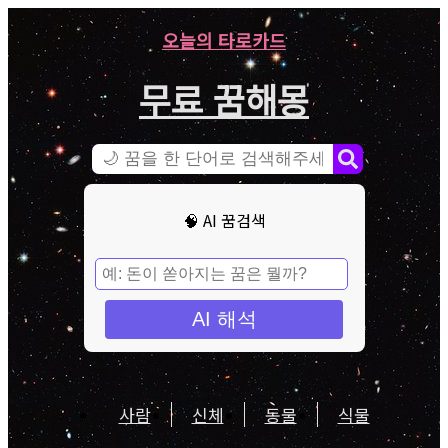
오늘의 타로카드
무료 꿈해몽
🧠 AI 꿈검색
AI 해석
사람
신체
동물
식물