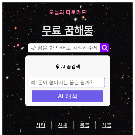
오늘의 타로카드
무료 꿈해몽
🧠 AI 꿈검색
AI 해석
사람
신체
동물
식물