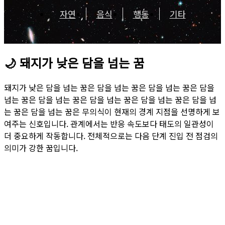
자연
음식
행동
기타
🌙
돼지가 낮은 담을 넘는 꿈
돼지가 낮은 담을 넘는 꿈은 담을 넘는 꿈은 담을 넘는 꿈은 담을
넘는 꿈은 담을 넘는 꿈은 담을 넘는 꿈은 담을 넘는 꿈은 담을 넘
는 꿈은 담을 넘는 꿈은 무의식이 현재의 경계 지점을 선명하게 보
여주는 신호입니다. 관계에서는 반응 속도보다 태도의 일관성이
더 중요하게 작동합니다. 전체적으로는 다음 단계 진입 전 점검의
의미가 강한 꿈입니다.