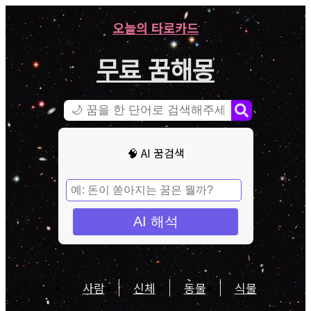
오늘의 타로카드
무료 꿈해몽
🧠 AI 꿈검색
AI 해석
사람
신체
동물
식물