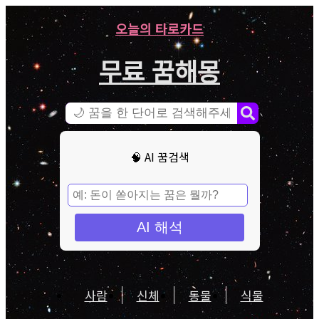
오늘의 타로카드
무료 꿈해몽
🧠 AI 꿈검색
AI 해석
사람
신체
동물
식물