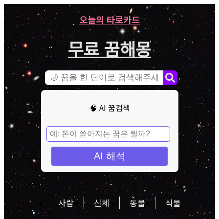
오늘의 타로카드
무료 꿈해몽
🧠 AI 꿈검색
AI 해석
사람
신체
동물
식물