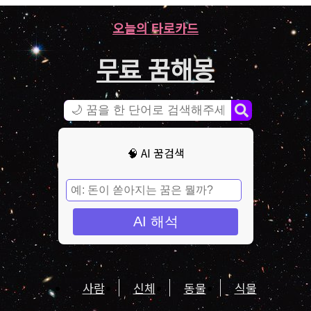
오늘의 타로카드
무료 꿈해몽
🧠 AI 꿈검색
AI 해석
사람
신체
동물
식물