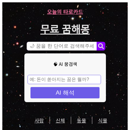
오늘의 타로카드
무료 꿈해몽
🧠 AI 꿈검색
AI 해석
사람
신체
동물
식물