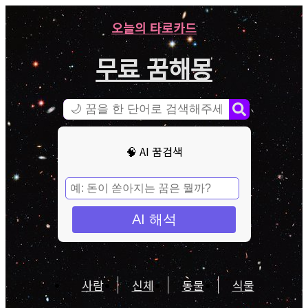
오늘의 타로카드
무료 꿈해몽
🧠 AI 꿈검색
AI 해석
사람
신체
동물
식물