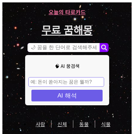
오늘의 타로카드
무료 꿈해몽
🧠 AI 꿈검색
AI 해석
사람
신체
동물
식물