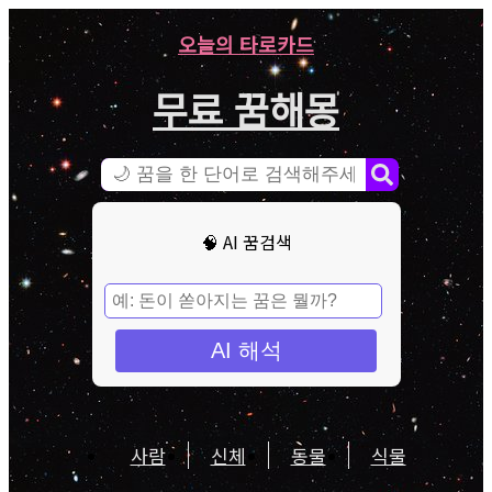
오늘의 타로카드
무료 꿈해몽
🧠 AI 꿈검색
AI 해석
사람
신체
동물
식물