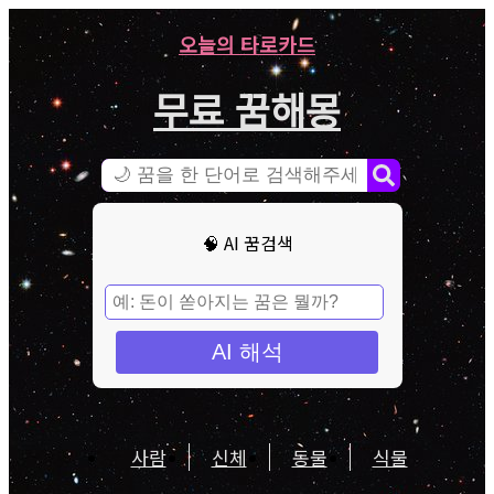
오늘의 타로카드
무료 꿈해몽
🧠 AI 꿈검색
AI 해석
사람
신체
동물
식물