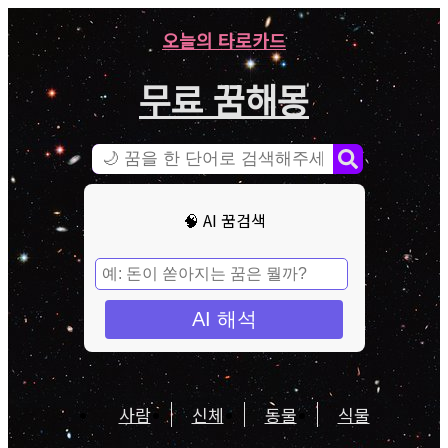
오늘의 타로카드
무료 꿈해몽
🧠 AI 꿈검색
AI 해석
사람
신체
동물
식물