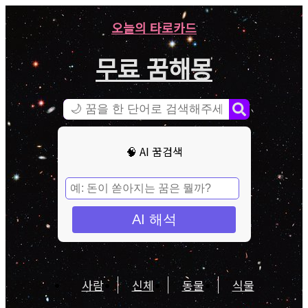
오늘의 타로카드
무료 꿈해몽
🧠 AI 꿈검색
AI 해석
사람
신체
동물
식물