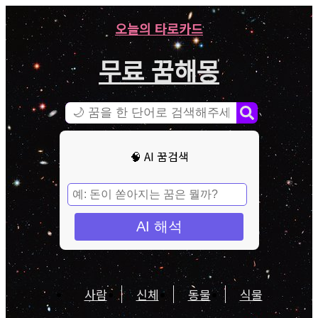
오늘의 타로카드
무료 꿈해몽
🧠 AI 꿈검색
AI 해석
사람
신체
동물
식물