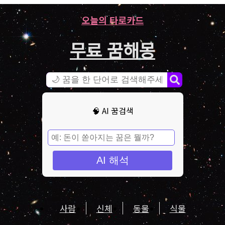
오늘의 타로카드
무료 꿈해몽
🧠 AI 꿈검색
AI 해석
사람
신체
동물
식물