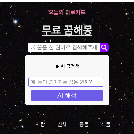
오늘의 타로카드
무료 꿈해몽
🧠 AI 꿈검색
AI 해석
사람
신체
동물
식물