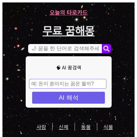
오늘의 타로카드
무료 꿈해몽
🧠 AI 꿈검색
AI 해석
사람
신체
동물
식물