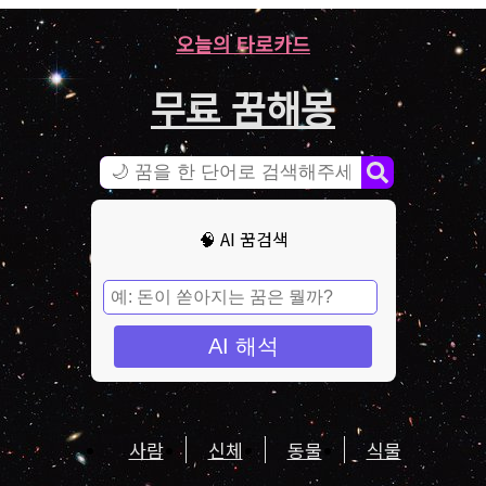
오늘의 타로카드
무료 꿈해몽
🧠 AI 꿈검색
AI 해석
사람
신체
동물
식물