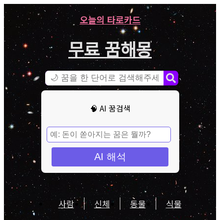
오늘의 타로카드
무료 꿈해몽
🧠 AI 꿈검색
AI 해석
사람
신체
동물
식물