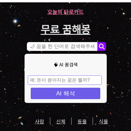
오늘의 타로카드
무료 꿈해몽
🧠 AI 꿈검색
AI 해석
사람
신체
동물
식물