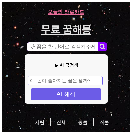
오늘의 타로카드
무료 꿈해몽
🧠 AI 꿈검색
AI 해석
사람
신체
동물
식물