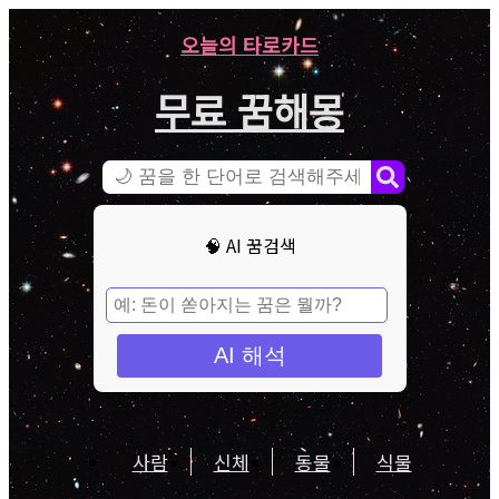
오늘의 타로카드
무료 꿈해몽
🧠 AI 꿈검색
AI 해석
사람
신체
동물
식물