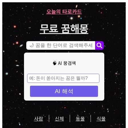
오늘의 타로카드
무료 꿈해몽
🧠 AI 꿈검색
AI 해석
사람
신체
동물
식물