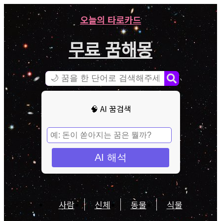
오늘의 타로카드
무료 꿈해몽
🧠 AI 꿈검색
AI 해석
사람
신체
동물
식물