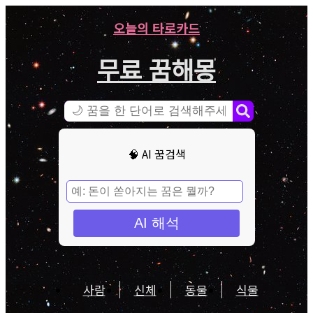
오늘의 타로카드
무료 꿈해몽
🧠 AI 꿈검색
AI 해석
사람
신체
동물
식물